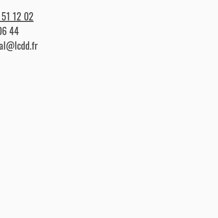
 51 12 02
06 44
l@lcdd.fr