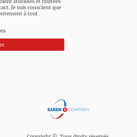
oient stockées et traitées
tact. Je suis conscient que
entement à tout
res
er
Copyright ©. Tous droits réservés.