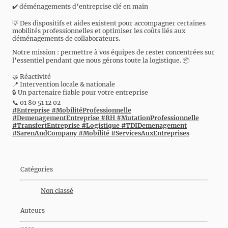
✔️ déménagements d’entreprise clé en main
💡 Des dispositifs et aides existent pour accompagner certaines
mobilités professionnelles et optimiser les coûts liés aux
déménagements de collaborateurs.
Notre mission : permettre à vos équipes de rester concentrées sur
l’essentiel pendant que nous gérons toute la logistique. 📦
🤝 Réactivité
📍 Intervention locale & nationale
🔒 Un partenaire fiable pour votre entreprise
📞 01 80 51 12 02
#Entreprise
#MobilitéProfessionnelle
#DemenagementEntreprise
#RH
#MutationProfessionnelle
#TransfertEntreprise
#Logistique
#TDIDemenagement
#SarenAndCompany
#Mobilité
#ServicesAuxEntreprises
Catégories
Non classé
Auteurs